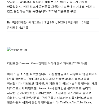
수집하고 있습니다. 월 500만 원씩 쓰면서 어떤 키워드가 전화를
만들었는지, 어떤 광고가 문의폼을 채웠는지 모른다는 거예요. 이건 눈
감고 운전하는 거랑 똑같습니다. 2026년 기준으로 구글
By
|
3월 24th, 2026
|
|
구글광고대행사:테라그로스
구글 애즈
0 댓글
글 내용 전체보기
디멘드젠(Demand Gen) 캠페인 최적화 완벽 가이드 [2026
최신]
캠페인유형
디멘드젠(Demand Gen) 캠페인 최적화 완벽 가이드 [2026 최신]
이제 모든 소스를 확보했습니다. 기존 발행글에서 사용하지 않은 이미지
5개를 확인했고, YouTube 영상도 검증 완료했습니다. 블로그 글을
작성합니다. 디멘드젠 캠페인, 왜 지금 해야 하는가 솔직히 말하면, 저희
테라그로스가 디멘드젠(Demand Gen) 캠페인을 본격적으로 돌리기
시작한 건 2024년 하반기부터였어요. 그 전에는 디스커버리 광고로
충분하다고 생각했거든요. 근데 구글이 디스커버리를 디멘드젠으로
전환하면서 상황이 완전히 달라졌습니다. YouTube, YouTube Shorts,