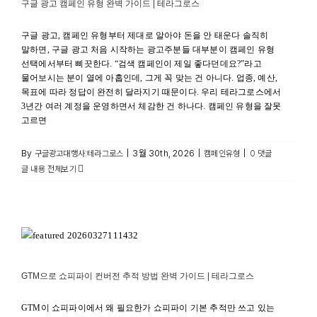
구글 광고 캠페인 유형 완벽 가이드 | 테라그로스
구글 광고, 캠페인 유형부터 제대로 알아야 돈을 안 태운다 솔직히
말하면, 구글 광고 처음 시작하는 광고주분들 대부분이 캠페인 유형
선택에서부터 삐끗한다. “검색 캠페인이 제일 좋다던데요?”라고
물어보시는 분이 열에 아홉인데, 그게 꼭 맞는 건 아니다. 업종, 예산,
목표에 따라 정답이 완전히 달라지기 때문이다. 우리 테라그로스에서
3년간 여러 계정을 운영하면서 체감한 건 하나다. 캠페인 유형을 잘못
고르면
By
|
3월 30th, 2026
|
|
구글광고대행사:테라그로스
캠페인유형
0 댓글
글 내용 전체보기
GTM으로 쇼피파이 컨버전 추적 방법 완벽 가이드 | 테라그로스
구글 광고 최적화
GTM으로 쇼피파이 컨버전 추적 방법 완벽 가이드 | 테라그로스
GTM이 쇼피파이에서 왜 필요한가 쇼피파이 기본 추적만 쓰고 있는