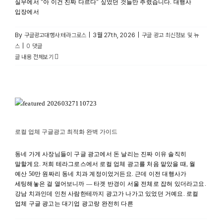
실무에서 "아 이건 진짜 다르다" 싶었던 것들만 추렸습니다. 대행사
입장에서
By
|
3월 27th, 2026
|
구글광고대행사:테라그로스
구글 광고 최신정보 및 뉴
|
스
0 댓글
글 내용 전체보기
로컬 업체 구글광고 최적화 완벽 가이드
구글 광고 최적화
로컬 업체 구글광고 최적화 완벽 가이드
동네 가게 사장님들이 구글 광고에서 돈 날리는 진짜 이유 솔직히
말할게요. 저희 테라그로스에서 로컬 업체 광고를 처음 맡았을 때, 월
예산 50만 원짜리 동네 치과 계정이었거든요. 근데 이전 대행사가
세팅해놓은 걸 열어보니까 — 타겟 반경이 서울 전체로 잡혀 있더라고요.
강남 치과인데 인천 사람한테까지 광고가 나가고 있었던 거예요. 로컬
업체 구글 광고는 대기업 광고랑 완전히 다른