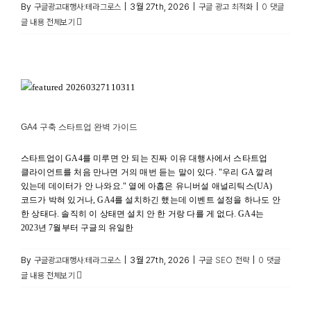
By
|
3월 27th, 2026
|
|
구글광고대행사:테라그로스
구글 광고 최적화
0 댓글
글 내용 전체보기
GA4 구축 스타트업 완벽 가이드
구글 SEO 전략
GA4 구축 스타트업 완벽 가이드
스타트업이 GA4를 미루면 안 되는 진짜 이유 대행사에서 스타트업
클라이언트를 처음 만나면 거의 매번 듣는 말이 있다. "우리 GA 깔려
있는데 데이터가 안 나와요." 열에 아홉은 유니버설 애널리틱스(UA)
코드가 박혀 있거나, GA4를 설치하긴 했는데 이벤트 설정을 하나도 안
한 상태다. 솔직히 이 상태면 설치 안 한 거랑 다를 게 없다. GA4는
2023년 7월부터 구글의 유일한
By
|
3월 27th, 2026
|
|
구글광고대행사:테라그로스
구글 SEO 전략
0 댓글
글 내용 전체보기