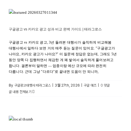
구글광고 vs 카카오 광고 성과 비교 완벽 가이드 | 테라그로스
구글 애즈
구글광고 vs 카카오 광고 성과 비교 완벽 가이드 | 테라그로스
구글광고 vs 카카오 광고, 3년 돌려본 대행사가 솔직하게 비교해봄
대행사에서 일하다 보면 거의 매주 듣는 질문이 있어요. "구글광고가
나아요, 카카오 광고가 나아요?" 이 질문에 정답은 없는데, 그래도 5년
동안 양쪽 다 집행하면서 체감한 게 꽤 쌓여서 솔직하게 풀어보려고
합니다. 결론부터 말하면 — 업종이랑 예산 규모에 따라 완전히
다릅니다. 근데 그냥 "다르다"로 끝내면 도움이 안 되니까,
By
|
3월 27th, 2026
|
|
구글광고대행사:테라그로스
구글 애즈
0 댓글
글 내용 전체보기
[2026 최신] 로컬 업체 구글광고 최적화 팁 – 동네 사장님도 할
수 있는 실전 가이드 | 테라그로스
구글 광고 최적화