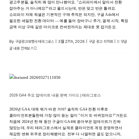
광고주분들, 솔직히 꽤 많이 만나봤어요. "쇼피파이에서 알아서 전환
잡아주는 거 아니에요?"라고 물으시는데, 반은 맞고 반은 틀려요.
쇼피파이 자체 픽셀은 기본적인 구매 추적은 되지만, 구글 Ads에서
필요한 세밀한 전환 데이터 — 예를 들어 장바구니 추가, 결제 시작, 특정
금액 이상 구매 같은 마이크로 컨버전까지는 제대로 못 잡거든요.
By
|
3월 27th, 2026
|
|
구글광고대행사:테라그로스
구글 광고 최적화
0 댓글
글 내용 전체보기
2026 GA4 주요 업데이트 내용 완벽 가이드 | 테라그로스
구글 광고 최신정보 및 뉴스
2026 GA4 주요 업데이트 내용 완벽 가이드 | 테라그로스
2026년 GA4, 대체 뭐가 바뀐 거야? 솔직히 GA4 전환 이후로
클라이언트분들한테 가장 많이 듣는 말이 "이거 또 바뀌었어요?"거든요.
처음에 2024년 한 해 동안 구글이 GA4에 쏟아부은 업데이트가 진짜
많았는데, 우리 테라그로스에서 실제로 클라이언트 계정 운영하면서
체감한 변화 위주로 정리해봤어요. 전부 다 나열하면 끝도 없으니까,