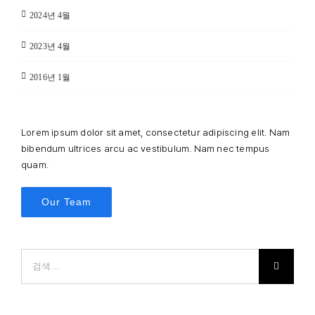
2024년 4월
2023년 4월
2016년 1월
Lorem ipsum dolor sit amet, consectetur adipiscing elit. Nam
bibendum ultrices arcu ac vestibulum. Nam nec tempus
quam.
Our Team
검
색: