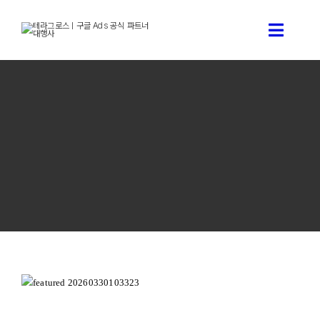
콘
텐
Toggle
츠
로
Naviga
건
구글 애즈 상담신청
너
뛰
기
구글 애즈 소개
테라그로스 서비스 소개
구글애즈 기술 블로그
테라그로스 소개
구글 광고 캠페인 유형 완벽 가이드 | 테라그로스
캠페인유형