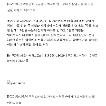
[2026 최신] 로컬 업체 구글광고 최적화 팁 – 동네 사장님도 할 수 있는
실전 가이드 | 테라그로스
동네 카페 사장님이 구글 광고비 월 30만원으로 매출 2배 올린 이야기
작년 가을, 강남 쪽 네일샵 사장님이 저한테 전화를 하셨어요. "구글 광고
한 달에 100만원 쓰는데 전화가 하나도 안 와요." 광고 계정을
열어보니까 타겟이 서울시 전체로 잡혀 있더라고요. 네일샵인데. 반경
3km면 충분한 업종인데 서울 전체에 광고를 뿌리고 있었던 거죠. 솔직히
이런 케이스가 정말 많아요. 저희
By
|
3월 26th, 2026
|
|
구글광고대행사:테라그로스
구글 광고 최적화
0 댓글
글 내용 전체보기
[2026 최신] GA4 구축 스타트업 가이드 – 처음부터 제대로
세팅하는 법 | 테라그로스
구글 SEO 전략
[2026 최신] GA4 구축 스타트업 가이드 – 처음부터 제대로 세팅하는 법 |
테라그로스