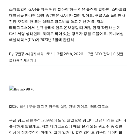
스타트업이 GA4를 지금 당장 깔아야 하는 이유 솔직히 말하면, 스타트업
대표님들 만나면 10명 중 7명은 GA4 안 깔려 있어요. 구글 Ads 돌리면서
전환 추적이 안 되는 상태로 광고비를 쓰고 계신 거죠. 저희
테라그로스에서 신규 클라이언트 온보딩할 때 제일 먼저 확인하는 게
GA4 세팅 상태인데, 제대로 되어 있는 경우가 정말 드물어요. 유니버설
애널리틱스(UA)가 2023년 7월에 완전히
By
|
3월 26th, 2026
|
|
구글광고대행사:테라그로스
구글 SEO 전략
0 댓글
글 내용 전체보기
[2026 최신] 구글 광고 전환추적 설정 완벽 가이드 | 테라그로스
구글 애즈
[2026 최신] 구글 광고 전환추적 설정 완벽 가이드 | 테라그로스
구글 광고 전환추적, 2026년에도 안 깔았으면 광고비 그냥 버리는 겁니다
솔직하게 말할게요. 저희 테라그로스에 매달 문의 오는 광고주 중 절반
이상이 전환추적이 아예 안 깔려 있거나, 깔려 있어도 엉뚱한 데이터를