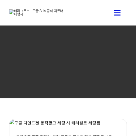
콘
텐
Toggle
츠
로
Naviga
건
구글 애즈 상담신청
너
뛰
기
구글 애즈 소개
테라그로스 서비스 소개
구글애즈 기술 블로그
테라그로스 소개
구글 디멘드젠 캠페인: 동적 광고를 활용한 제품 판매 및 쇼핑
성공 가이드
구글애즈 모든것