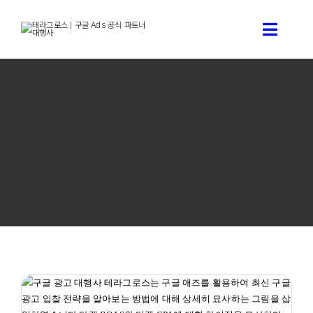
콘
텐
Toggle
츠
로
Naviga
건
구글 애
너
뛰
기
구글 
테라그로스
구글애즈
타겟 CPA, 타겟 ROAS란? 완벽 가이드 : 2026년 구글 광고
테라그
입찰 전략
구글 애즈
구글애즈 모든것