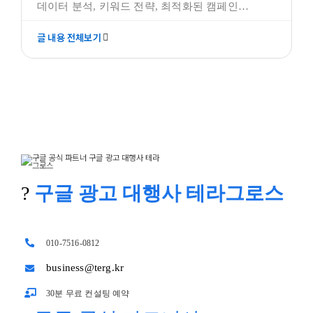
데이터 분석, 키워드 전략, 최적화된 캠페인
운영으로 구글 광고 성과를 극대화하는 구글 광고
글 내용 전체보기
대행사 테라그로스를 만나보세요. 구글 공식
파트너 인증과 성공 사례를 바탕으로 효과적인
광고 솔루션을 제공합니다. <구글 광고에 대한 전문
지식과 경험을 갖춘 테라그로스와
?
구글 광고 대행사 테라그로스
010-7516-0812
business@terg.kr
30분 무료 컨설팅 예약