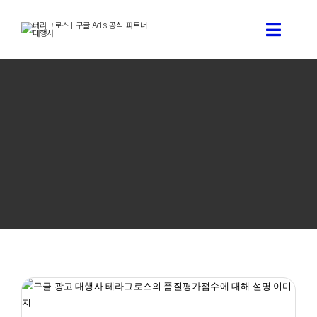
콘
텐
Toggle
츠
로
Naviga
건
구글 애즈 상담신청
너
뛰
기
구글 애즈 소개
테라그로스 서비스 소개
구글애즈 기술 블로그
품질평가점수란? 구글 광고 품질평가점수 높이는 7가지 실전
테라그로스 소개
노하우
구글 광고 최적화
사업 별 마케팅 전략