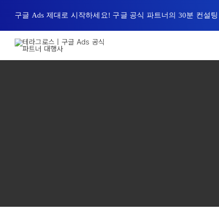
콘
구글 Ads 제대로 시작하세요! 구글 공식 파트너의 30분 컨설
텐
츠
로
건
너
뛰
기