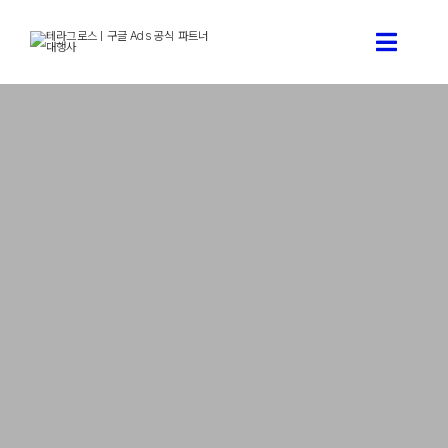
콘
텐
Toggle
츠
로
Naviga
건
구글 애
너
뛰
기
구글 
테라그로스
구글애즈
테라그