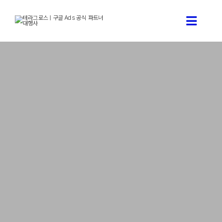
콘
텐
Toggle
츠
로
Naviga
건
구글 애
너
뛰
기
구글 
테라그로스
구글애즈
테라그