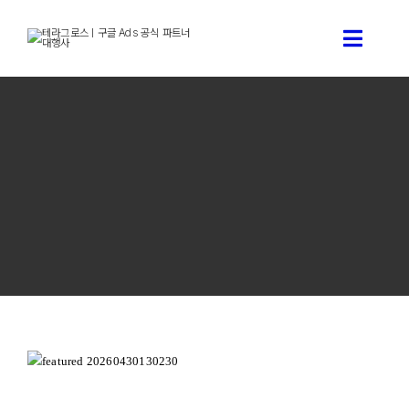
콘
텐
Toggle
츠
로
Naviga
건
구글 애즈 상담신청
너
뛰
기
구글 애즈 소개
테라그로스 서비스 소개
구글애즈 기술 블로그
테라그로스 소개
[2026 최신] 구글 비즈니스 프로필 최적화 방법 완벽 가이드 |
테라그로스
캠페인유형