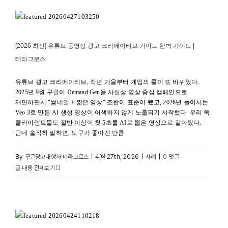
[2026 최신] 유튜브 동영상 광고 크리에이티브 가이드 완벽
가이드 | 테라그로스
사례
[2026 최신] 유튜브 동영상 광고 크리에이티브 가이드 완벽 가이드 |
테라그로스
유튜브 광고 크리에이티브, 작년 가을부터 게임의 룰이 또 바뀌었다.
2025년 9월 구글이 Demand Gen을 사실상 영상 중심 캠페인으로
재편하면서 "썸네일 + 짧은 영상" 조합이 표준이 됐고, 2026년 들어서는
Veo 3로 만든 AI 생성 영상이 어색하지 않게 노출되기 시작했다. 우리 쪽
클라이언트들도 절반 이상이 첫 5초를 AI로 뽑은 영상으로 갈아탔다.
근데 솔직히 말하면, 도구가 좋아진 만큼
By
|
4월 27th, 2026
|
|
구글광고대행사:테라그로스
사례
0 댓글
글 내용 전체보기
[2026 최신] 스키마 마크업을 통한 구조화 데이터 구현 방법
완벽 가이드 | 테라그로스