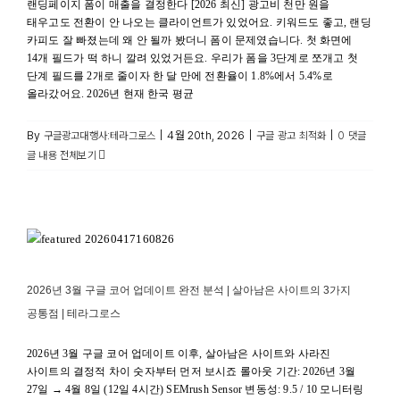
랜딩페이지 폼이 매출을 결정한다 [2026 최신] 광고비 천만 원을
태우고도 전환이 안 나오는 클라이언트가 있었어요. 키워드도 좋고, 랜딩
카피도 잘 빠졌는데 왜 안 될까 봤더니 폼이 문제였습니다. 첫 화면에
14개 필드가 떡 하니 깔려 있었거든요. 우리가 폼을 3단계로 쪼개고 첫
단계 필드를 2개로 줄이자 한 달 만에 전환율이 1.8%에서 5.4%로
올라갔어요. 2026년 현재 한국 평균
By
|
4월 20th, 2026
|
|
구글광고대행사:테라그로스
구글 광고 최적화
0 댓글
글 내용 전체보기
2026년 3월 구글 코어 업데이트 완전 분석 | 살아남은 사이트의
3가지 공통점 | 테라그로스
구글 광고 최신정보 및 뉴스
2026년 3월 구글 코어 업데이트 완전 분석 | 살아남은 사이트의 3가지
공통점 | 테라그로스
2026년 3월 구글 코어 업데이트 이후, 살아남은 사이트와 사라진
사이트의 결정적 차이 숫자부터 먼저 보시죠 롤아웃 기간: 2026년 3월
27일 → 4월 8일 (12일 4시간) SEMrush Sensor 변동성: 9.5 / 10 모니터링