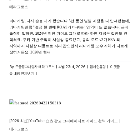
테라그로스
리마케팅, 다시 손볼 때가 왔습니다 3년 동안 별별 계정을 다 만져봤는데,
리마케팅만큼 "설정 한 번에 ROAS가 바뀌는" 영역이 또 없습니다. 근데
솔직히 말하면, 2024년 이전 가이드 그대로 따라 하면 지금은 절반도 안
먹혀요. 쿠키 기반 추적이 사실상 종료됐고, 동의 모드 v2가 EEA 외
지역까지 사실상 디폴트로 자리 잡으면서 리마케팅 모수 자체가 다르게
잡히거든요. 2026년 현재
By
|
4월 23rd, 2026
|
|
구글광고대행사:테라그로스
캠페인유형
0 댓글
글 내용 전체보기
[2026 최신] YouTube 쇼츠 광고 크리에이티브 가이드 완벽
가이드 | 테라그로스
사례
[2026 최신] YouTube 쇼츠 광고 크리에이티브 가이드 완벽 가이드 |
테라그로스