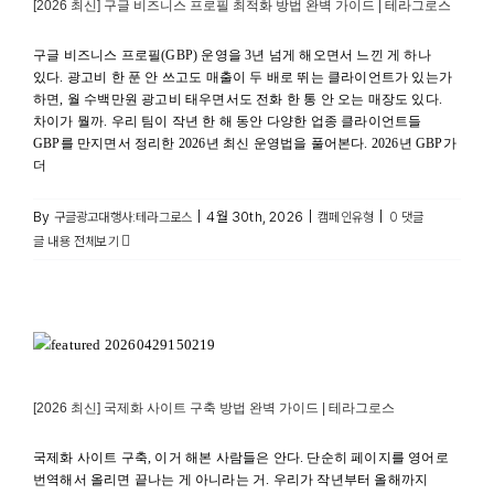
[2026 최신] 구글 비즈니스 프로필 최적화 방법 완벽 가이드 | 테라그로스
구글 비즈니스 프로필(GBP) 운영을 3년 넘게 해오면서 느낀 게 하나
있다. 광고비 한 푼 안 쓰고도 매출이 두 배로 뛰는 클라이언트가 있는가
하면, 월 수백만원 광고비 태우면서도 전화 한 통 안 오는 매장도 있다.
차이가 뭘까. 우리 팀이 작년 한 해 동안 다양한 업종 클라이언트들
GBP를 만지면서 정리한 2026년 최신 운영법을 풀어본다. 2026년 GBP가
더
By
|
4월 30th, 2026
|
|
구글광고대행사:테라그로스
캠페인유형
0 댓글
글 내용 전체보기
[2026 최신] 국제화 사이트 구축 방법 완벽 가이드 | 테라그로스
대행가이드
[2026 최신] 국제화 사이트 구축 방법 완벽 가이드 | 테라그로스
국제화 사이트 구축, 이거 해본 사람들은 안다. 단순히 페이지를 영어로
번역해서 올리면 끝나는 게 아니라는 거. 우리가 작년부터 올해까지