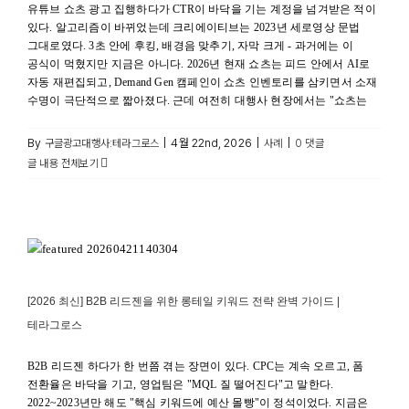
유튜브 쇼츠 광고 집행하다가 CTR이 바닥을 기는 계정을 넘겨받은 적이
있다. 알고리즘이 바뀌었는데 크리에이티브는 2023년 세로영상 문법
그대로였다. 3초 안에 후킹, 배경음 맞추기, 자막 크게 - 과거에는 이
공식이 먹혔지만 지금은 아니다. 2026년 현재 쇼츠는 피드 안에서 AI로
자동 재편집되고, Demand Gen 캠페인이 쇼츠 인벤토리를 삼키면서 소재
수명이 극단적으로 짧아졌다. 근데 여전히 대행사 현장에서는 "쇼츠는
By
|
4월 22nd, 2026
|
|
구글광고대행사:테라그로스
사례
0 댓글
글 내용 전체보기
[2026 최신] B2B 리드젠을 위한 롱테일 키워드 전략 완벽
가이드 | 테라그로스
사례
[2026 최신] B2B 리드젠을 위한 롱테일 키워드 전략 완벽 가이드 |
테라그로스
B2B 리드젠 하다가 한 번쯤 겪는 장면이 있다. CPC는 계속 오르고, 폼
전환율은 바닥을 기고, 영업팀은 "MQL 질 떨어진다"고 말한다.
2022~2023년만 해도 "핵심 키워드에 예산 몰빵"이 정석이었다. 지금은