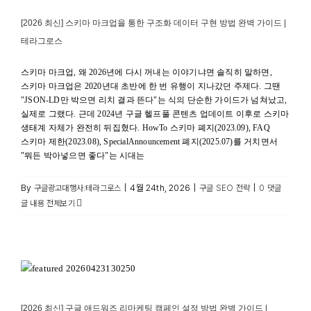
구글 SEO 전략
[2026 최신] 스키마 마크업을 통한 구조화 데이터 구현 방법 완벽 가이드 |
테라그로스
스키마 마크업, 왜 2026년에 다시 꺼내는 이야기냐면 솔직히 말하면,
스키마 마크업은 2020년대 초반에 한 번 유행이 지나갔던 주제다. 그땐
"JSON-LD만 박으면 리치 결과 뜬다"는 식의 단순한 가이드가 넘쳐났고,
실제로 그랬다. 근데 2024년 구글 헬프풀 콘텐츠 업데이트 이후로 스키마
생태계 자체가 완전히 뒤집혔다. HowTo 스키마 폐지(2023.09), FAQ
스키마 제한(2023.08), SpecialAnnouncement 폐지(2025.07)를 거치면서
"뭐든 박아넣으면 좋다"는 시대는
By
|
4월 24th, 2026
|
|
구글광고대행사:테라그로스
구글 SEO 전략
0 댓글
글 내용 전체보기
[2026 최신] 구글 애드워즈 리마케팅 캠페인 설정 방법 완벽
가이드 | 테라그로스
캠페인유형
[2026 최신] 구글 애드워즈 리마케팅 캠페인 설정 방법 완벽 가이드 |