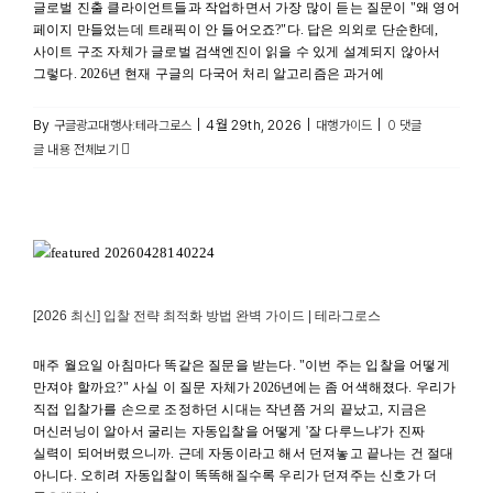
글로벌 진출 클라이언트들과 작업하면서 가장 많이 듣는 질문이 "왜 영어
페이지 만들었는데 트래픽이 안 들어오죠?"다. 답은 의외로 단순한데,
사이트 구조 자체가 글로벌 검색엔진이 읽을 수 있게 설계되지 않아서
그렇다. 2026년 현재 구글의 다국어 처리 알고리즘은 과거에
By
|
4월 29th, 2026
|
|
구글광고대행사:테라그로스
대행가이드
0 댓글
글 내용 전체보기
[2026 최신] 입찰 전략 최적화 방법 완벽 가이드 | 테라그로스
구글 광고 최적화
[2026 최신] 입찰 전략 최적화 방법 완벽 가이드 | 테라그로스
매주 월요일 아침마다 똑같은 질문을 받는다. "이번 주는 입찰을 어떻게
만져야 할까요?" 사실 이 질문 자체가 2026년에는 좀 어색해졌다. 우리가
직접 입찰가를 손으로 조정하던 시대는 작년쯤 거의 끝났고, 지금은
머신러닝이 알아서 굴리는 자동입찰을 어떻게 '잘 다루느냐'가 진짜
실력이 되어버렸으니까. 근데 자동이라고 해서 던져놓고 끝나는 건 절대
아니다. 오히려 자동입찰이 똑똑해질수록 우리가 던져주는 신호가 더