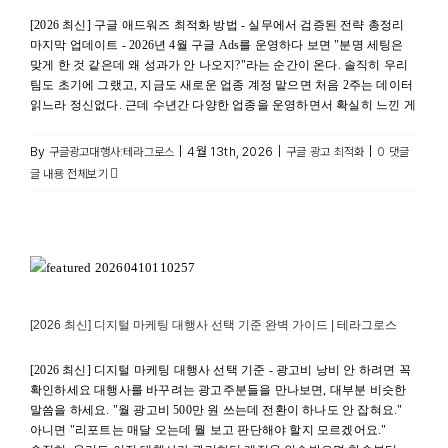
[2026 최신] 구글 애드워즈 최적화 방법 - 실무에서 검증된 전략 총정리
마지막 업데이트 - 2026년 4월 구글 Ads를 운영하다 보면 "분명 세팅은
맞게 한 것 같은데 왜 성과가 안 나오지?"라는 순간이 온다. 솔직히 우리
팀도 초기에 그랬고, 지금도 새로운 업종 계정 맡으면 처음 2주는 데이터
읽느라 정신없다. 근데 수년간 다양한 업종을 운영하면서 확실히 느낀 게
By
|
4월 13th, 2026
|
|
구글광고대행사:테라그로스
구글 광고 최적화
0 댓글
글 내용 전체보기
[2026 최신] 디지털 마케팅 대행사 선택 기준 완벽 가이드 |
테라그로스
대행가이드
[2026 최신] 디지털 마케팅 대행사 선택 기준 완벽 가이드 | 테라그로스
[2026 최신] 디지털 마케팅 대행사 선택 기준 - 광고비 낭비 안 하려면 꼭
확인하세요 대행사를 바꾸려는 광고주분들을 만나보면, 대부분 비슷한
말씀을 하세요. "월 광고비 500만 원 쓰는데 전환이 하나도 안 잡혀요."
아니면 "리포트는 매달 오는데 뭘 보고 판단해야 할지 모르겠어요."