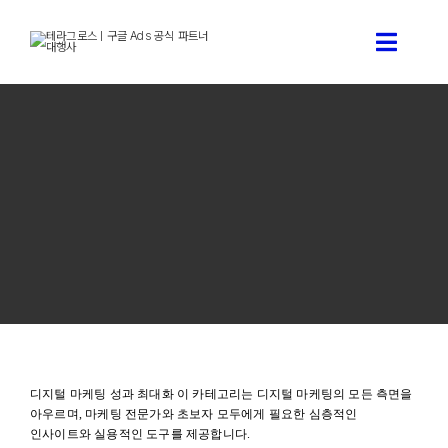
콘
텐
Toggle
츠
로
Naviga
건
구글 애즈 상담신청
너
뛰
기
구글 애즈 소개
테라그로스 서비스 소개
구글애즈 기술 블로그
테라그로스 소개
디지털 마케팅 성과 최대화 이 카테고리는 디지털 마케팅의 모든 측면을
아우르며, 마케팅 전문가와 초보자 모두에게 필요한 심층적인
인사이트와 실용적인 도구를 제공합니다.