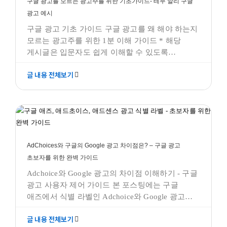
구글 광고를 모르는 광고주를 위한 기초가이드- 테무 알리 구글
광고 예시
구글 광고 기초 가이드 구글 광고를 왜 해야 하는지
모르는 광고주를 위한 1분 이해 가이드 * 해당
게시글은 입문자도 쉽게 이해할 수 있도록
작성되었으며, 사실에 근거한 내용을 바탕으로
글 내용 전체보기
하고 있습니다. 다만, 일부 정보는 아직 검증되지
않았거나 일반적인 해석에 따른 내용이 포함될 수
AdChoices와 구글의 Google 광고 차이점은? – 구글 광고
있음을 사전에 안내드립니다. <참고로 본 구글
초보자를 위한 완벽 가이드
광고들은 참고용이므로, 테라그로스와 아무 관계가
구글애즈 모든것
AdChoices와 구글의 Google 광고 차이점은? – 구글 광고
초보자를 위한 완벽 가이드
Adchoice와 Google 광고의 차이점 이해하기 - 구글
광고 사용자 제어 가이드 본 포스팅에는 구글
애즈에서 식별 라벨인 Adchoice와 Google 광고의
차이점에 대한 차이점과 각 라벨에 대한 설명을
구글 애즈 잠재고객, 리마케팅 전략 – 초보자를 위한 완벽
글 내용 전체보기
합니다. 디지털 마케팅의 세계에서 구글의 광고
가이드