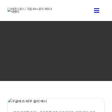
콘
텐
Toggle
츠
로
Naviga
건
구글 애즈 상담신청
너
뛰
기
구글 애즈 소개
테라그로스 서비스 소개
구글애즈 기술 블로그
테라그로스 소개
구글 광고를 모르는 광고주를 위한 기초가이드- 테무 알리
구글 광고 예시
구글애즈 모든것