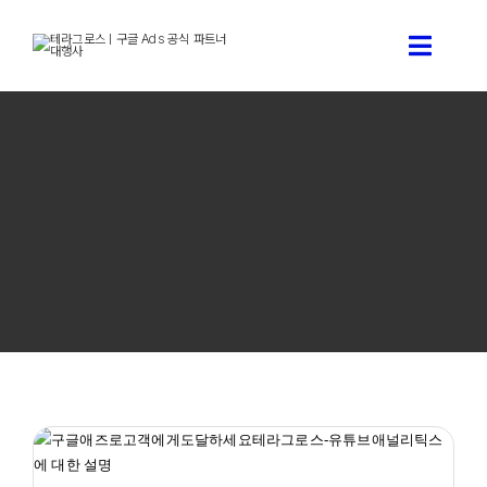
콘
텐
Toggle
츠
로
Naviga
건
구글 애
너
뛰
기
구글 
테라그로스
구글애즈
CAC ARPU 용어 최대한 쉽게 완벽 해설 가이드 – 구글애즈
테라그
대행사
구글애즈 모든것
디지털 마케팅 성과 최대화