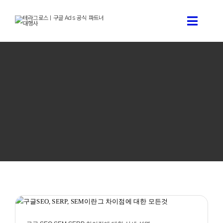
콘
텐
Toggle
츠
로
Naviga
건
구글 애
너
뛰
기
구글 
테라그로스
구글애즈
테라그
구글 SEO,SEM,SERP 차이점에 대한 상세 설명
구글애즈 모든것